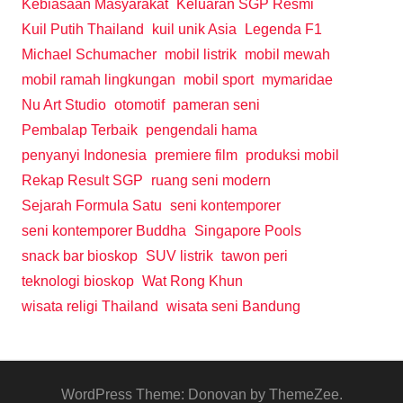
Kebiasaan Masyarakat
Keluaran SGP Resmi
Kuil Putih Thailand
kuil unik Asia
Legenda F1
Michael Schumacher
mobil listrik
mobil mewah
mobil ramah lingkungan
mobil sport
mymaridae
Nu Art Studio
otomotif
pameran seni
Pembalap Terbaik
pengendali hama
penyanyi Indonesia
premiere film
produksi mobil
Rekap Result SGP
ruang seni modern
Sejarah Formula Satu
seni kontemporer
seni kontemporer Buddha
Singapore Pools
snack bar bioskop
SUV listrik
tawon peri
teknologi bioskop
Wat Rong Khun
wisata religi Thailand
wisata seni Bandung
WordPress Theme: Donovan by ThemeZee.