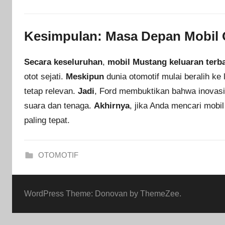
Kesimpulan: Masa Depan Mobil 
Secara keseluruhan
,
mobil Mustang keluaran terb
otot sejati.
Meskipun
dunia otomotif mulai beralih ke
tetap relevan.
Jadi
, Ford membuktikan bahwa inovasi 
suara dan tenaga.
Akhirnya
, jika Anda mencari mobi
paling tepat.
OTOMOTIF
WordPress Theme: Donovan by ThemeZee.