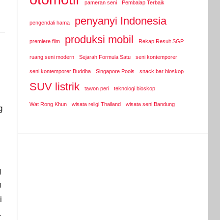
pameran seni
Pembalap Terbaik
penyanyi Indonesia
pengendali hama
produksi mobil
premiere film
Rekap Result SGP
ruang seni modern
Sejarah Formula Satu
seni kontemporer
seni kontemporer Buddha
Singapore Pools
snack bar bioskop
SUV listrik
tawon peri
teknologi bioskop
Wat Rong Khun
wisata religi Thailand
wisata seni Bandung
g
g
u
i
.