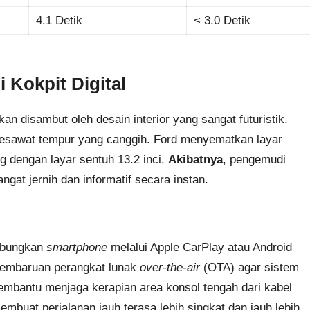
4.1 Detik
< 3.0 Detik
 Kokpit Digital
n disambut oleh desain interior yang sangat futuristik.
 pesawat tempur yang canggih. Ford menyematkan layar
g dengan layar sentuh 13.2 inci.
Akibatnya
, pengemudi
gat jernih dan informatif secara instan.
ubungkan
smartphone
melalui Apple CarPlay atau Android
 pembaruan perangkat lunak
over-the-air
(OTA) agar sistem
membantu menjaga kerapian area konsol tengah dari kabel
mbuat perjalanan jauh terasa lebih singkat dan jauh lebih