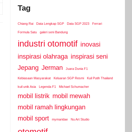
Tag
Chiang Rai
Data Lengkap SGP
Data SGP 2023
Ferrari
Formula Satu
galeri seni Bandung
industri otomotif
inovasi
inspirasi olahraga
inspirasi seni
Jepang
Jerman
Juara Dunia F1
Kebiasaan Masyarakat
Keluaran SGP Resmi
Kuil Putih Thailand
kuil unik Asia
Legenda F1
Michael Schumacher
mobil listrik
mobil mewah
mobil ramah lingkungan
mobil sport
mymaridae
Nu Art Studio
otomotif