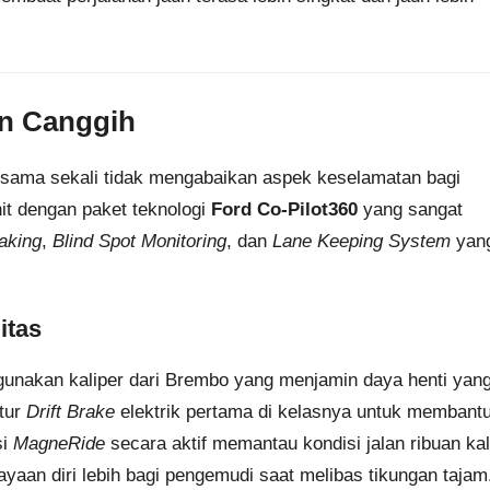
n Canggih
 sama sekali tidak mengabaikan aspek keselamatan bagi
nit dengan paket teknologi
Ford Co-Pilot360
yang sangat
aking
,
Blind Spot Monitoring
, dan
Lane Keeping System
yan
itas
unakan kaliper dari Brembo yang menjamin daya henti yan
itur
Drift Brake
elektrik pertama di kelasnya untuk membant
si
MagneRide
secara aktif memantau kondisi jalan ribuan kal
ayaan diri lebih bagi pengemudi saat melibas tikungan tajam