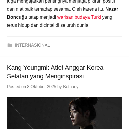
juga mengajarkan pentingnya menjaga pikiran positif
dan niat baik terhadap sesama. Oleh karena itu,
Nazar
Boncuğu
tetap menjadi
warisan budaya Turki
yang
terus hidup dan dicintai di seluruh dunia.
INTERNASIONAL
Kang Youngmi: Atlet Anggar Korea
Selatan yang Menginspirasi
Posted on
8 Oktober 2025
by
Bethany