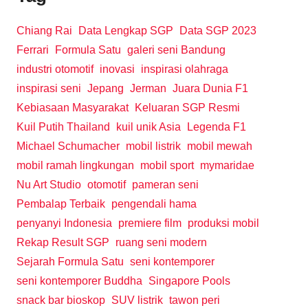
Chiang Rai
Data Lengkap SGP
Data SGP 2023
Ferrari
Formula Satu
galeri seni Bandung
industri otomotif
inovasi
inspirasi olahraga
inspirasi seni
Jepang
Jerman
Juara Dunia F1
Kebiasaan Masyarakat
Keluaran SGP Resmi
Kuil Putih Thailand
kuil unik Asia
Legenda F1
Michael Schumacher
mobil listrik
mobil mewah
mobil ramah lingkungan
mobil sport
mymaridae
Nu Art Studio
otomotif
pameran seni
Pembalap Terbaik
pengendali hama
penyanyi Indonesia
premiere film
produksi mobil
Rekap Result SGP
ruang seni modern
Sejarah Formula Satu
seni kontemporer
seni kontemporer Buddha
Singapore Pools
snack bar bioskop
SUV listrik
tawon peri