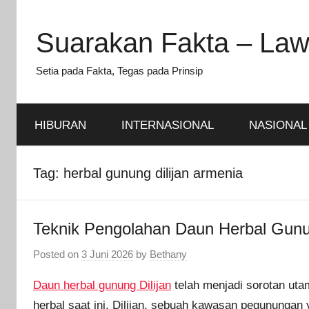
Skip
to
Suarakan Fakta – Law
content
Setia pada Fakta, Tegas pada Prinsip
HIBURAN
INTERNASIONAL
NASIONAL
Tag:
herbal gunung dilijan armenia
Teknik Pengolahan Daun Herbal Gunun
Posted on
3 Juni 2026
by
Bethany
Daun herbal gunung Dilijan
telah menjadi sorotan ut
herbal saat ini. Dilijan, sebuah kawasan pegunungan