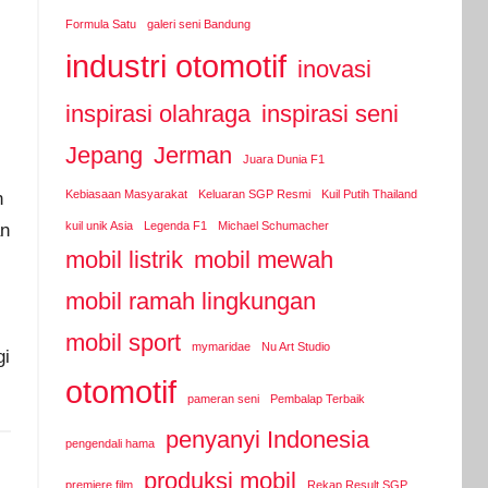
i
Formula Satu
galeri seni Bandung
industri otomotif
inovasi
inspirasi olahraga
inspirasi seni
Jepang
Jerman
Juara Dunia F1
Kebiasaan Masyarakat
Keluaran SGP Resmi
Kuil Putih Thailand
n
kuil unik Asia
Legenda F1
Michael Schumacher
an
mobil listrik
mobil mewah
mobil ramah lingkungan
mobil sport
mymaridae
Nu Art Studio
gi
otomotif
pameran seni
Pembalap Terbaik
penyanyi Indonesia
pengendali hama
produksi mobil
premiere film
Rekap Result SGP