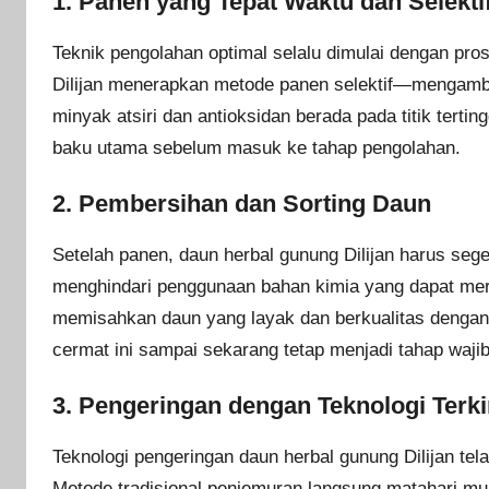
1. Panen yang Tepat Waktu dan Selekti
Teknik pengolahan optimal selalu dimulai dengan pros
Dilijan menerapkan metode panen selektif—mengambil
minyak atsiri dan antioksidan berada pada titik terti
baku utama sebelum masuk ke tahap pengolahan.
2. Pembersihan dan Sorting Daun
Setelah panen, daun herbal gunung Dilijan harus seg
menghindari penggunaan bahan kimia yang dapat meru
memisahkan daun yang layak dan berkualitas dengan
cermat ini sampai sekarang tetap menjadi tahap waji
3. Pengeringan dengan Teknologi Terki
Teknologi pengeringan daun herbal gunung Dilijan tel
Metode tradisional penjemuran langsung matahari mul