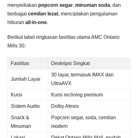
menyediakan
popcorn segar
,
minuman soda
, dan
berbagai
cemilan lezat
, menciptakan pengalaman
hiburan
all-in-one
.
Berikut tabel ringkasan fasilitas utama AMC Ontario
Mills 30:
Fasilitas
Deskripsi Singkat
30 layar, termasuk IMAX dan
Jumlah Layar
UltraAVX
Kursi
Kursi reclining premium
Sistem Audio
Dolby Atmos
Snack &
Popcorn segar, soda, cemilan
Minuman
modern
Lokasi
Dekat Ontario Mills Mall, mudah