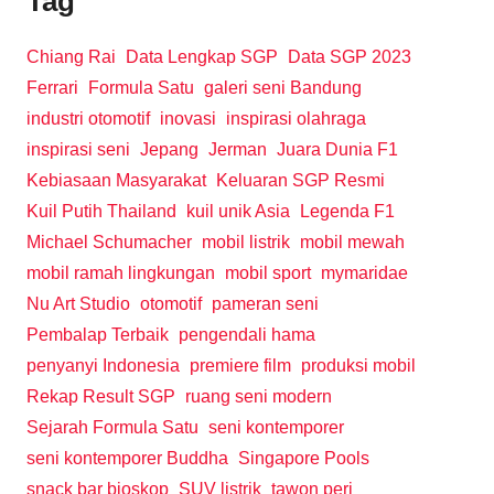
Tag
Chiang Rai
Data Lengkap SGP
Data SGP 2023
Ferrari
Formula Satu
galeri seni Bandung
industri otomotif
inovasi
inspirasi olahraga
inspirasi seni
Jepang
Jerman
Juara Dunia F1
Kebiasaan Masyarakat
Keluaran SGP Resmi
Kuil Putih Thailand
kuil unik Asia
Legenda F1
Michael Schumacher
mobil listrik
mobil mewah
mobil ramah lingkungan
mobil sport
mymaridae
Nu Art Studio
otomotif
pameran seni
Pembalap Terbaik
pengendali hama
penyanyi Indonesia
premiere film
produksi mobil
Rekap Result SGP
ruang seni modern
Sejarah Formula Satu
seni kontemporer
seni kontemporer Buddha
Singapore Pools
snack bar bioskop
SUV listrik
tawon peri