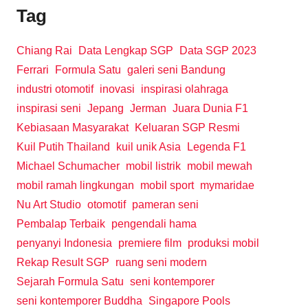
Tag
Chiang Rai
Data Lengkap SGP
Data SGP 2023
Ferrari
Formula Satu
galeri seni Bandung
industri otomotif
inovasi
inspirasi olahraga
inspirasi seni
Jepang
Jerman
Juara Dunia F1
Kebiasaan Masyarakat
Keluaran SGP Resmi
Kuil Putih Thailand
kuil unik Asia
Legenda F1
Michael Schumacher
mobil listrik
mobil mewah
mobil ramah lingkungan
mobil sport
mymaridae
Nu Art Studio
otomotif
pameran seni
Pembalap Terbaik
pengendali hama
penyanyi Indonesia
premiere film
produksi mobil
Rekap Result SGP
ruang seni modern
Sejarah Formula Satu
seni kontemporer
seni kontemporer Buddha
Singapore Pools