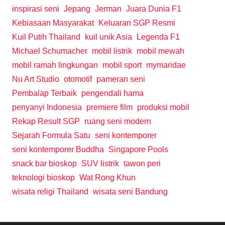
inspirasi seni
Jepang
Jerman
Juara Dunia F1
Kebiasaan Masyarakat
Keluaran SGP Resmi
Kuil Putih Thailand
kuil unik Asia
Legenda F1
Michael Schumacher
mobil listrik
mobil mewah
mobil ramah lingkungan
mobil sport
mymaridae
Nu Art Studio
otomotif
pameran seni
Pembalap Terbaik
pengendali hama
penyanyi Indonesia
premiere film
produksi mobil
Rekap Result SGP
ruang seni modern
Sejarah Formula Satu
seni kontemporer
seni kontemporer Buddha
Singapore Pools
snack bar bioskop
SUV listrik
tawon peri
teknologi bioskop
Wat Rong Khun
wisata religi Thailand
wisata seni Bandung