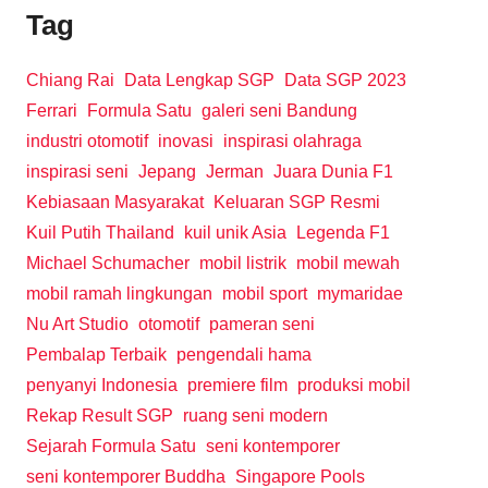
Tag
Chiang Rai
Data Lengkap SGP
Data SGP 2023
Ferrari
Formula Satu
galeri seni Bandung
industri otomotif
inovasi
inspirasi olahraga
inspirasi seni
Jepang
Jerman
Juara Dunia F1
Kebiasaan Masyarakat
Keluaran SGP Resmi
Kuil Putih Thailand
kuil unik Asia
Legenda F1
Michael Schumacher
mobil listrik
mobil mewah
mobil ramah lingkungan
mobil sport
mymaridae
Nu Art Studio
otomotif
pameran seni
Pembalap Terbaik
pengendali hama
penyanyi Indonesia
premiere film
produksi mobil
Rekap Result SGP
ruang seni modern
Sejarah Formula Satu
seni kontemporer
seni kontemporer Buddha
Singapore Pools