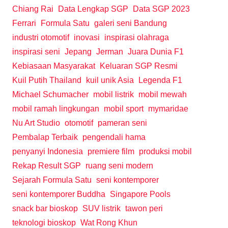
Chiang Rai
Data Lengkap SGP
Data SGP 2023
Ferrari
Formula Satu
galeri seni Bandung
industri otomotif
inovasi
inspirasi olahraga
inspirasi seni
Jepang
Jerman
Juara Dunia F1
Kebiasaan Masyarakat
Keluaran SGP Resmi
Kuil Putih Thailand
kuil unik Asia
Legenda F1
Michael Schumacher
mobil listrik
mobil mewah
mobil ramah lingkungan
mobil sport
mymaridae
Nu Art Studio
otomotif
pameran seni
Pembalap Terbaik
pengendali hama
penyanyi Indonesia
premiere film
produksi mobil
Rekap Result SGP
ruang seni modern
Sejarah Formula Satu
seni kontemporer
seni kontemporer Buddha
Singapore Pools
snack bar bioskop
SUV listrik
tawon peri
teknologi bioskop
Wat Rong Khun