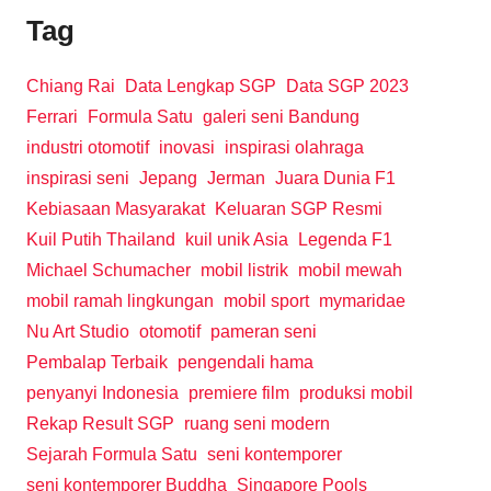
Tag
Chiang Rai
Data Lengkap SGP
Data SGP 2023
Ferrari
Formula Satu
galeri seni Bandung
industri otomotif
inovasi
inspirasi olahraga
inspirasi seni
Jepang
Jerman
Juara Dunia F1
Kebiasaan Masyarakat
Keluaran SGP Resmi
Kuil Putih Thailand
kuil unik Asia
Legenda F1
Michael Schumacher
mobil listrik
mobil mewah
mobil ramah lingkungan
mobil sport
mymaridae
Nu Art Studio
otomotif
pameran seni
Pembalap Terbaik
pengendali hama
penyanyi Indonesia
premiere film
produksi mobil
Rekap Result SGP
ruang seni modern
Sejarah Formula Satu
seni kontemporer
seni kontemporer Buddha
Singapore Pools