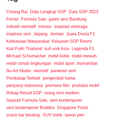
Chiang Rai
Data Lengkap SGP
Data SGP 2023
Ferrari
Formula Satu
galeri seni Bandung
industri otomotif
inovasi
inspirasi olahraga
inspirasi seni
Jepang
Jerman
Juara Dunia F1
Kebiasaan Masyarakat
Keluaran SGP Resmi
Kuil Putih Thailand
kuil unik Asia
Legenda F1
Michael Schumacher
mobil listrik
mobil mewah
mobil ramah lingkungan
mobil sport
mymaridae
Nu Art Studio
otomotif
pameran seni
Pembalap Terbaik
pengendali hama
penyanyi Indonesia
premiere film
produksi mobil
Rekap Result SGP
ruang seni modern
Sejarah Formula Satu
seni kontemporer
seni kontemporer Buddha
Singapore Pools
snack bar bioskop
SUV listrik
tawon peri