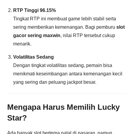
RTP Tinggi 96.15%
Tingkat RTP ini membuat game lebih stabil serta
sering memberikan kemenangan. Bagi pemburu
slot
gacor sering maxwin
, nilai RTP tersebut cukup
menarik.
Volatilitas Sedang
Dengan tingkat volatilitas sedang, pemain bisa
menikmati keseimbangan antara kemenangan kecil
yang sering dan peluang jackpot besar.
Mengapa Harus Memilih Lucky
Star?
Ada banyak slot bertema natal di pasaran, namun