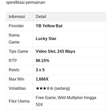
spesifikasi permainan:
Informasi
Detail
Provider
YB Yellow Bat
Nama
Lucky Star
Game
Tipe Game
Video Slot, 243 Ways
RTP
96.15%
Reels
3 x 5
Max Win
1,666X
Volatilitas
★★★☆☆
(sedang)
Free Game, Wild Multiplier hingga
Fitur Utama
50X