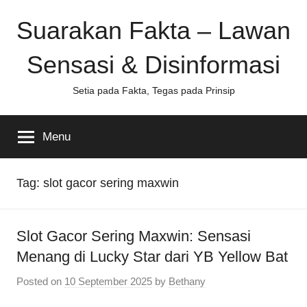
Skip
Suarakan Fakta – Lawan
to
content
Sensasi & Disinformasi
Setia pada Fakta, Tegas pada Prinsip
Menu
Tag:
slot gacor sering maxwin
Slot Gacor Sering Maxwin: Sensasi
Menang di Lucky Star dari YB Yellow Bat
Posted on
10 September 2025
by
Bethany