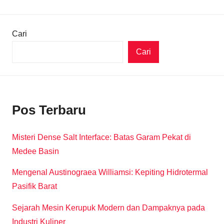
Cari
Cari
Pos Terbaru
Misteri Dense Salt Interface: Batas Garam Pekat di
Medee Basin
Mengenal Austinograea Williamsi: Kepiting Hidrotermal
Pasifik Barat
Sejarah Mesin Kerupuk Modern dan Dampaknya pada
Industri Kuliner