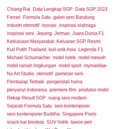
Chiang Rai
Data Lengkap SGP
Data SGP 2023
Ferrari
Formula Satu
galeri seni Bandung
industri otomotif
inovasi
inspirasi olahraga
inspirasi seni
Jepang
Jerman
Juara Dunia F1
Kebiasaan Masyarakat
Keluaran SGP Resmi
Kuil Putih Thailand
kuil unik Asia
Legenda F1
Michael Schumacher
mobil listrik
mobil mewah
mobil ramah lingkungan
mobil sport
mymaridae
Nu Art Studio
otomotif
pameran seni
Pembalap Terbaik
pengendali hama
penyanyi Indonesia
premiere film
produksi mobil
Rekap Result SGP
ruang seni modern
Sejarah Formula Satu
seni kontemporer
seni kontemporer Buddha
Singapore Pools
snack bar bioskop
SUV listrik
tawon peri