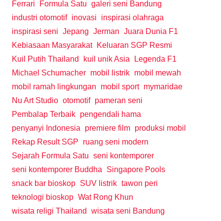
Ferrari
Formula Satu
galeri seni Bandung
industri otomotif
inovasi
inspirasi olahraga
inspirasi seni
Jepang
Jerman
Juara Dunia F1
Kebiasaan Masyarakat
Keluaran SGP Resmi
Kuil Putih Thailand
kuil unik Asia
Legenda F1
Michael Schumacher
mobil listrik
mobil mewah
mobil ramah lingkungan
mobil sport
mymaridae
Nu Art Studio
otomotif
pameran seni
Pembalap Terbaik
pengendali hama
penyanyi Indonesia
premiere film
produksi mobil
Rekap Result SGP
ruang seni modern
Sejarah Formula Satu
seni kontemporer
seni kontemporer Buddha
Singapore Pools
snack bar bioskop
SUV listrik
tawon peri
teknologi bioskop
Wat Rong Khun
wisata religi Thailand
wisata seni Bandung