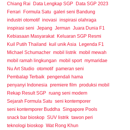
Chiang Rai
Data Lengkap SGP
Data SGP 2023
Ferrari
Formula Satu
galeri seni Bandung
industri otomotif
inovasi
inspirasi olahraga
inspirasi seni
Jepang
Jerman
Juara Dunia F1
Kebiasaan Masyarakat
Keluaran SGP Resmi
Kuil Putih Thailand
kuil unik Asia
Legenda F1
Michael Schumacher
mobil listrik
mobil mewah
mobil ramah lingkungan
mobil sport
mymaridae
Nu Art Studio
otomotif
pameran seni
Pembalap Terbaik
pengendali hama
penyanyi Indonesia
premiere film
produksi mobil
Rekap Result SGP
ruang seni modern
Sejarah Formula Satu
seni kontemporer
seni kontemporer Buddha
Singapore Pools
snack bar bioskop
SUV listrik
tawon peri
teknologi bioskop
Wat Rong Khun