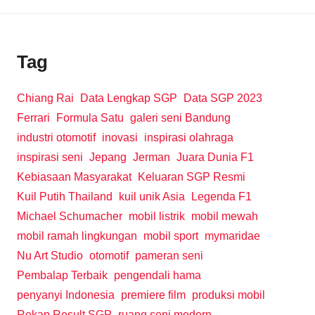
Tag
Chiang Rai
Data Lengkap SGP
Data SGP 2023
Ferrari
Formula Satu
galeri seni Bandung
industri otomotif
inovasi
inspirasi olahraga
inspirasi seni
Jepang
Jerman
Juara Dunia F1
Kebiasaan Masyarakat
Keluaran SGP Resmi
Kuil Putih Thailand
kuil unik Asia
Legenda F1
Michael Schumacher
mobil listrik
mobil mewah
mobil ramah lingkungan
mobil sport
mymaridae
Nu Art Studio
otomotif
pameran seni
Pembalap Terbaik
pengendali hama
penyanyi Indonesia
premiere film
produksi mobil
Rekap Result SGP
ruang seni modern