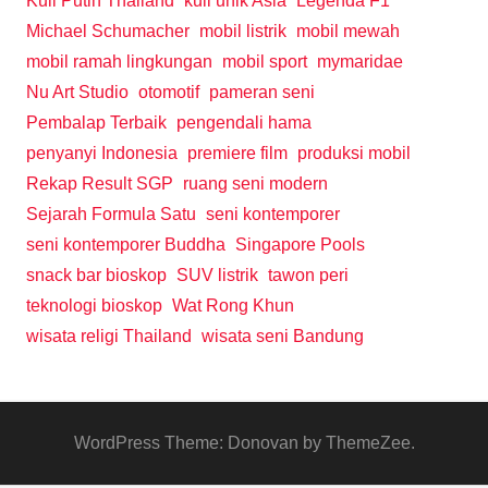
Kuil Putih Thailand
kuil unik Asia
Legenda F1
Michael Schumacher
mobil listrik
mobil mewah
mobil ramah lingkungan
mobil sport
mymaridae
Nu Art Studio
otomotif
pameran seni
Pembalap Terbaik
pengendali hama
penyanyi Indonesia
premiere film
produksi mobil
Rekap Result SGP
ruang seni modern
Sejarah Formula Satu
seni kontemporer
seni kontemporer Buddha
Singapore Pools
snack bar bioskop
SUV listrik
tawon peri
teknologi bioskop
Wat Rong Khun
wisata religi Thailand
wisata seni Bandung
WordPress Theme: Donovan by ThemeZee.