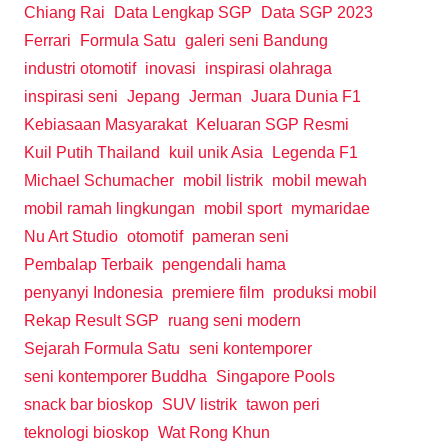
Chiang Rai
Data Lengkap SGP
Data SGP 2023
Ferrari
Formula Satu
galeri seni Bandung
industri otomotif
inovasi
inspirasi olahraga
inspirasi seni
Jepang
Jerman
Juara Dunia F1
Kebiasaan Masyarakat
Keluaran SGP Resmi
Kuil Putih Thailand
kuil unik Asia
Legenda F1
Michael Schumacher
mobil listrik
mobil mewah
mobil ramah lingkungan
mobil sport
mymaridae
Nu Art Studio
otomotif
pameran seni
Pembalap Terbaik
pengendali hama
penyanyi Indonesia
premiere film
produksi mobil
Rekap Result SGP
ruang seni modern
Sejarah Formula Satu
seni kontemporer
seni kontemporer Buddha
Singapore Pools
snack bar bioskop
SUV listrik
tawon peri
teknologi bioskop
Wat Rong Khun