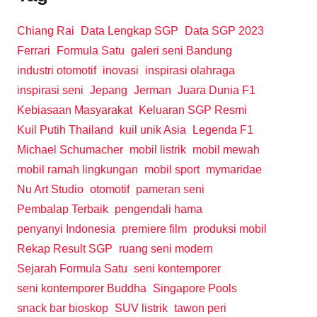
Chiang Rai
Data Lengkap SGP
Data SGP 2023
Ferrari
Formula Satu
galeri seni Bandung
industri otomotif
inovasi
inspirasi olahraga
inspirasi seni
Jepang
Jerman
Juara Dunia F1
Kebiasaan Masyarakat
Keluaran SGP Resmi
Kuil Putih Thailand
kuil unik Asia
Legenda F1
Michael Schumacher
mobil listrik
mobil mewah
mobil ramah lingkungan
mobil sport
mymaridae
Nu Art Studio
otomotif
pameran seni
Pembalap Terbaik
pengendali hama
penyanyi Indonesia
premiere film
produksi mobil
Rekap Result SGP
ruang seni modern
Sejarah Formula Satu
seni kontemporer
seni kontemporer Buddha
Singapore Pools
snack bar bioskop
SUV listrik
tawon peri