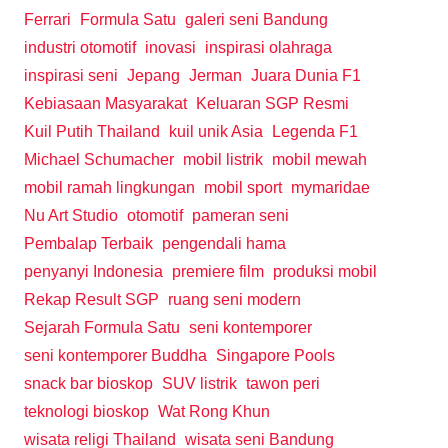
Ferrari
Formula Satu
galeri seni Bandung
industri otomotif
inovasi
inspirasi olahraga
inspirasi seni
Jepang
Jerman
Juara Dunia F1
Kebiasaan Masyarakat
Keluaran SGP Resmi
Kuil Putih Thailand
kuil unik Asia
Legenda F1
Michael Schumacher
mobil listrik
mobil mewah
mobil ramah lingkungan
mobil sport
mymaridae
Nu Art Studio
otomotif
pameran seni
Pembalap Terbaik
pengendali hama
penyanyi Indonesia
premiere film
produksi mobil
Rekap Result SGP
ruang seni modern
Sejarah Formula Satu
seni kontemporer
seni kontemporer Buddha
Singapore Pools
snack bar bioskop
SUV listrik
tawon peri
teknologi bioskop
Wat Rong Khun
wisata religi Thailand
wisata seni Bandung