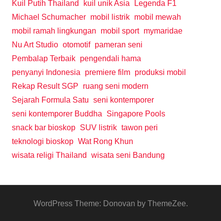
Kuil Putih Thailand
kuil unik Asia
Legenda F1
Michael Schumacher
mobil listrik
mobil mewah
mobil ramah lingkungan
mobil sport
mymaridae
Nu Art Studio
otomotif
pameran seni
Pembalap Terbaik
pengendali hama
penyanyi Indonesia
premiere film
produksi mobil
Rekap Result SGP
ruang seni modern
Sejarah Formula Satu
seni kontemporer
seni kontemporer Buddha
Singapore Pools
snack bar bioskop
SUV listrik
tawon peri
teknologi bioskop
Wat Rong Khun
wisata religi Thailand
wisata seni Bandung
WordPress Theme: Donovan by ThemeZee.