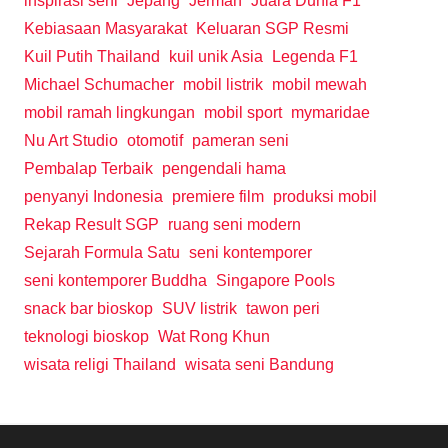
inspirasi seni
Jepang
Jerman
Juara Dunia F1
Kebiasaan Masyarakat
Keluaran SGP Resmi
Kuil Putih Thailand
kuil unik Asia
Legenda F1
Michael Schumacher
mobil listrik
mobil mewah
mobil ramah lingkungan
mobil sport
mymaridae
Nu Art Studio
otomotif
pameran seni
Pembalap Terbaik
pengendali hama
penyanyi Indonesia
premiere film
produksi mobil
Rekap Result SGP
ruang seni modern
Sejarah Formula Satu
seni kontemporer
seni kontemporer Buddha
Singapore Pools
snack bar bioskop
SUV listrik
tawon peri
teknologi bioskop
Wat Rong Khun
wisata religi Thailand
wisata seni Bandung