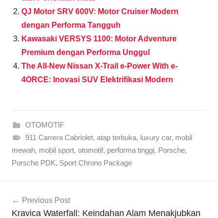
QJ Motor SRV 600V: Motor Cruiser Modern
dengan Performa Tangguh
Kawasaki VERSYS 1100: Motor Adventure
Premium dengan Performa Unggul
The All-New Nissan X-Trail e-Power With e-
4ORCE: Inovasi SUV Elektrifikasi Modern
OTOMOTIF
911 Carrera Cabriolet
,
atap terbuka
,
luxury car
,
mobil
mewah
,
mobil sport
,
otomotif
,
performa tinggi
,
Porsche
,
Porsche PDK
,
Sport Chrono Package
Navigasi
Previous Post
pos
Kravica Waterfall: Keindahan Alam Menakjubkan