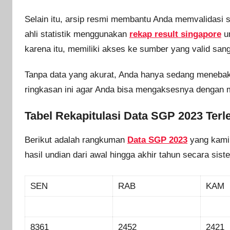
Selain itu, arsip resmi membantu Anda memvalidasi 
ahli statistik menggunakan
rekap result singapore
un
karena itu, memiliki akses ke sumber yang valid sanga
Tanpa data yang akurat, Anda hanya sedang menebak
ringkasan ini agar Anda bisa mengaksesnya dengan 
Tabel Rekapitulasi Data SGP 2023 Ter
Berikut adalah rangkuman
Data SGP 2023
yang kami 
hasil undian dari awal hingga akhir tahun secara sist
SEN
RAB
KAM
8361
2452
2421