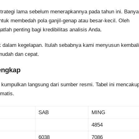
strategi lama sebelum menerapkannya pada tahun ini. Bany
tuk membedah pola ganjil-genap atau besar-kecil. Oleh
tlah penting bagi kredibilitas analisis Anda.
 dalam kegelapan. Itulah sebabnya kami menyusun kembali
mudah dan cepat.
lengkap
kumpulkan langsung dari sumber resmi. Tabel ini mencaku
ematis.
SAB
MING
4854
6038
7086