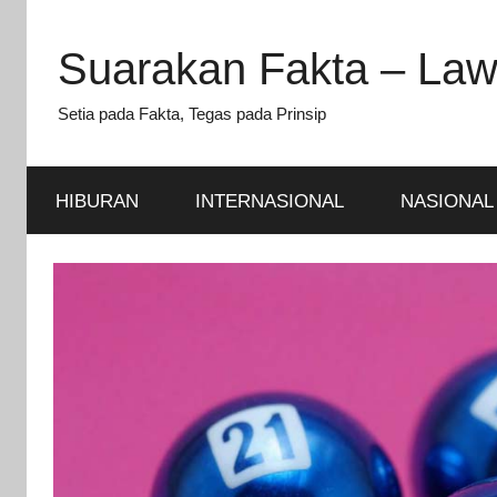
Skip
to
Suarakan Fakta – Law
content
Setia pada Fakta, Tegas pada Prinsip
HIBURAN
INTERNASIONAL
NASIONAL