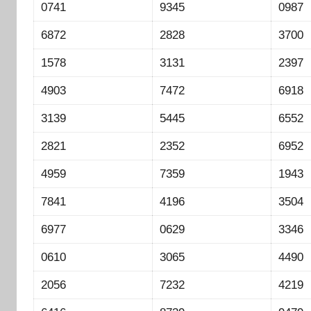
0741
9345
0987
6872
2828
3700
1578
3131
2397
4903
7472
6918
3139
5445
6552
2821
2352
6952
4959
7359
1943
7841
4196
3504
6977
0629
3346
0610
3065
4490
2056
7232
4219