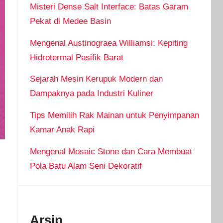
Misteri Dense Salt Interface: Batas Garam
Pekat di Medee Basin
Mengenal Austinograea Williamsi: Kepiting
Hidrotermal Pasifik Barat
Sejarah Mesin Kerupuk Modern dan
Dampaknya pada Industri Kuliner
Tips Memilih Rak Mainan untuk Penyimpanan
Kamar Anak Rapi
Mengenal Mosaic Stone dan Cara Membuat
Pola Batu Alam Seni Dekoratif
Arsip