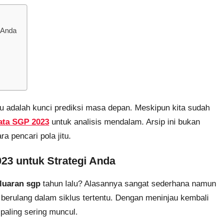
 Anda
 adalah kunci prediksi masa depan. Meskipun kita sudah
ata SGP 2023
untuk analisis mendalam. Arsip ini bukan
a pencari pola jitu.
23 untuk Strategi Anda
luaran sgp
tahun lalu? Alasannya sangat sederhana namun
 berulang dalam siklus tertentu. Dengan meninjau kembali
paling sering muncul.