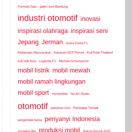
Formula Satu
galeri seni Bandung
industri otomotif
inovasi
inspirasi olahraga
inspirasi seni
Jepang
Jerman
Juara Dunia F1
Kebiasaan Masyarakat
Keluaran SGP Resmi
Kuil Putih Thailand
kuil unik Asia
Legenda F1
Michael Schumacher
mobil listrik
mobil mewah
mobil ramah lingkungan
mobil sport
mymaridae
Nu Art Studio
otomotif
pameran seni
Pembalap Terbaik
penyanyi Indonesia
pengendali hama
produksi mobil
premiere film
Rekap Result SGP