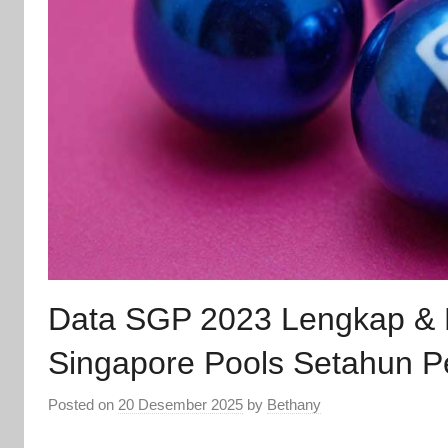
Data SGP 2023 Lengkap & 
Singapore Pools Setahun 
Posted on
20 Desember 2025
by
Bethany