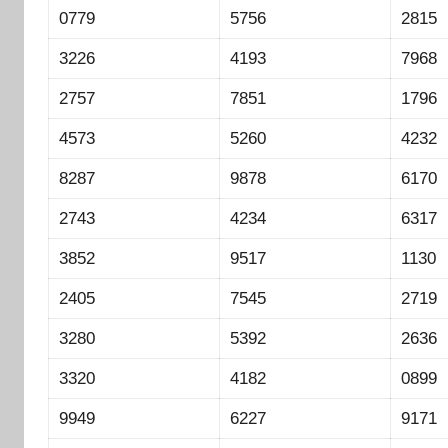
0779
5756
2815
3226
4193
7968
2757
7851
1796
4573
5260
4232
8287
9878
6170
2743
4234
6317
3852
9517
1130
2405
7545
2719
3280
5392
2636
3320
4182
0899
9949
6227
9171