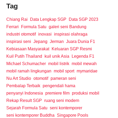
Tag
Chiang Rai
Data Lengkap SGP
Data SGP 2023
Ferrari
Formula Satu
galeri seni Bandung
industri otomotif
inovasi
inspirasi olahraga
inspirasi seni
Jepang
Jerman
Juara Dunia F1
Kebiasaan Masyarakat
Keluaran SGP Resmi
Kuil Putih Thailand
kuil unik Asia
Legenda F1
Michael Schumacher
mobil listrik
mobil mewah
mobil ramah lingkungan
mobil sport
mymaridae
Nu Art Studio
otomotif
pameran seni
Pembalap Terbaik
pengendali hama
penyanyi Indonesia
premiere film
produksi mobil
Rekap Result SGP
ruang seni modern
Sejarah Formula Satu
seni kontemporer
seni kontemporer Buddha
Singapore Pools